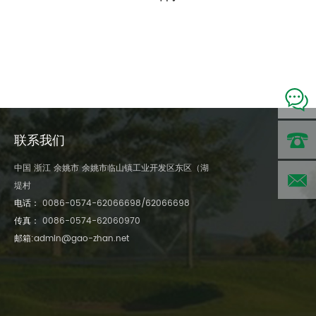
联系我们
中国 浙江 余姚市 余姚市临山镇工业开发区东区（湖
电话:
堤村
电话：
0086-0574-62066698/62066698
0086-
邮
传真：
0086-0574-62060970
邮箱:
admin@gao-zhan.net
0574-
箱:lao@g
6206669
zhan.net