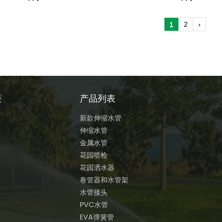
1
2
›
接
产品列表
新款伸缩水管
伸缩水管
金属水管
花园喷枪
花园洒水器
卷管器和水管架
水管接头
PVC水管
EVA弹簧管