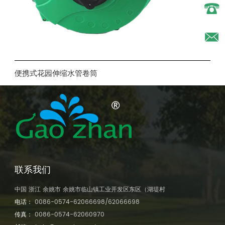
电话:
0086-
邮
便携式花园伸缩水管卷筒
0574-
箱:lao@g
6206669
zhan.net
联系我们
中国 浙江 余姚市 余姚市临山镇工业开发区东区（湖堤村
电话：
0086-0574-62066698/62066698
传真：
0086-0574-62060970