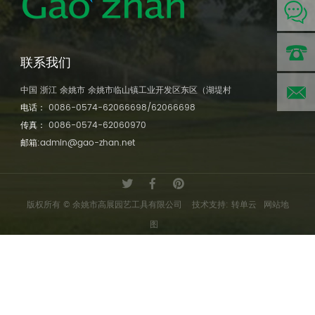
联系我们
中国 浙江 余姚市 余姚市临山镇工业开发区东区（湖堤村
电话:
电话：
0086-0574-62066698/62066698
传真：
0086-0574-62060970
0086-
邮
邮箱:
admin@gao-zhan.net
0574-
箱:lao@g
6206669
版权所有 © 余姚市高展园艺工具有限公司
技术支持: 转单云
网站地
zhan.net
图