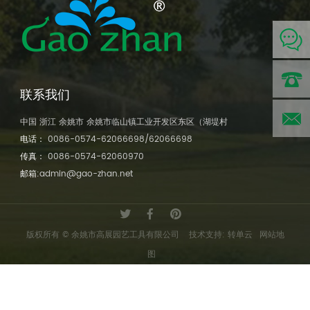
联系我们
电话:
中国 浙江 余姚市 余姚市临山镇工业开发区东区（湖堤村
电话：
0086-0574-62066698/62066698
0086-
传真：
0086-0574-62060970
邮
邮箱:
admin@gao-zhan.net
0574-
箱:lao@g
6206669
zhan.net
版权所有 © 余姚市高展园艺工具有限公司
技术支持: 转单云
网站地
图