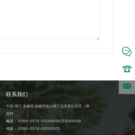
电话:
联系我们
0086-
邮
中国 浙江 余姚市 余姚市临山镇工业开发区东区（湖
堤村
0574-
箱:lao@g
电话：
0086-0574-62066698/62066698
传真：
0086-0574-62060970
6206669
zhan.net