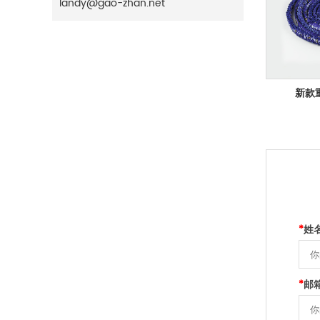
landy@gao-zhan.net
新款
*
姓
*
邮